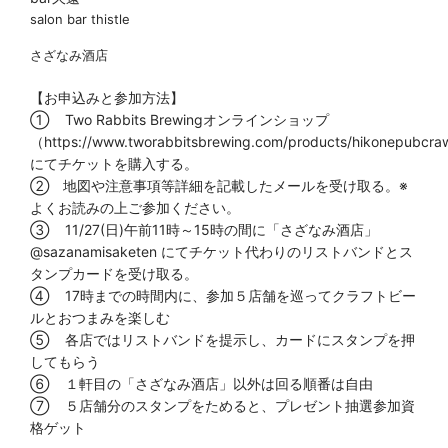
salon bar thistle
さざなみ酒店
【お申込みと参加方法】
① Two Rabbits Brewingオンラインショップ
（https://www.tworabbitsbrewing.com/products/hikonepubcr
にてチケットを購入する。
② 地図や注意事項等詳細を記載したメールを受け取る。※
よくお読みの上ご参加ください。
③ 11/27(日)午前11時～15時の間に「さざなみ酒店」
@sazanamisaketen
にてチケット代わりのリストバンドとス
タンプカードを受け取る。
④ 17時までの時間内に、参加５店舗を巡ってクラフトビー
ルとおつまみを楽しむ
⑤ 各店ではリストバンドを提示し、カードにスタンプを押
してもらう
⑥ １軒目の「さざなみ酒店」以外は回る順番は自由
⑦ ５店舗分のスタンプをためると、プレゼント抽選参加資
格ゲット