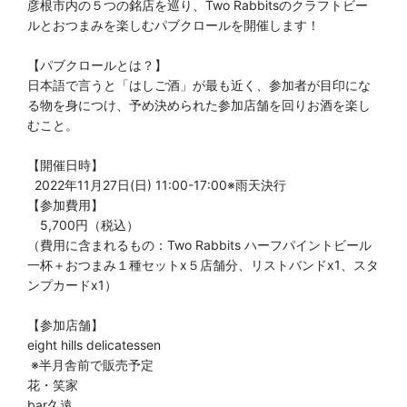
彦根市内の５つの銘店を巡り、Two Rabbitsのクラフトビー
ルとおつまみを楽しむパブクロールを開催します！
【パブクロールとは？】
日本語で言うと「はしご酒」が最も近く、参加者が目印にな
る物を身につけ、予め決められた参加店舗を回りお酒を楽し
むこと。
【開催日時】
2022年11月27日(日) 11:00-17:00※雨天決行
【参加費用】
5,700円（税込）
（費用に含まれるもの：Two Rabbits ハーフパイントビール
一杯＋おつまみ１種セットx５店舗分、リストバンドx1、スタ
ンプカードx1）
【参加店舗】
eight hills delicatessen
※半月舎前で販売予定
花・笑家
bar久遠