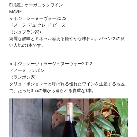
EU認証 オーガニックワイン
MAVIE
🔹ボジョレーヌーヴォー2022
ドメーヌ デュ クレ ド ビーヌ
（シュブラン家）
綺麗な酸味とミネラル感ある軽やかな味わい。
バランスの良
い人気の1本です。
🔹ボジョレーヴィラージュヌーヴォー2022
ドメーヌ ランポン
（ランポン家）
クリュ・ボジョレーと呼ばれる
優れたワインを生産する地区
で、
たった3haの畑から造られる貴重な1本。