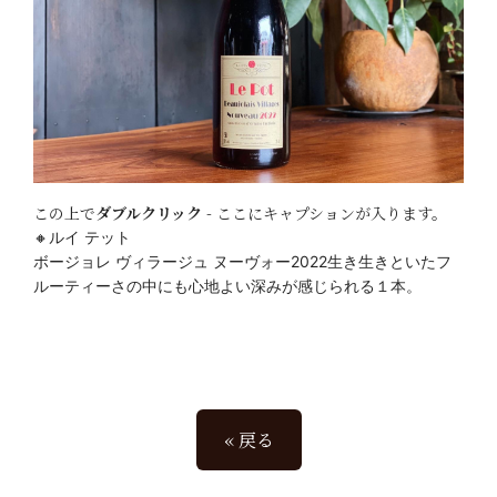
この上で
ダブルクリック
- ここにキャプションが入ります。
🔸ルイ テット
ボージョレ ヴィラージュ ヌーヴォー2022
生き生きといたフ
ルーティーさの中にも
心地よい深みが感じられる１本。
« 戻る